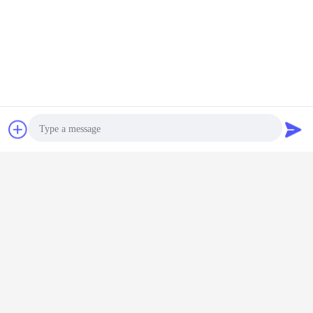
프리미엄 소다 석회 유리 건축
드립퍼 호환성을 위해 표준 18mm 개통
투명, 황색, 파란색, 녹색을 포함한 여러 가지 색상 옵션
맞춤형 표면 처리 가능
에센셜 오일 및 화장품 용품에 이상적입니다.
전문용 포장 솔루션
나사 최고 유리제 작은 유리병
나사의 회전 작은 유리병
꼬리표:
,
,
접촉
견적 요청
나사 모자 작은 유리병
가장 저렴 한 가격 으로
Photo
50ml 투명 앰버 블루 그린 에센셜 오
일 화장품 유리병 바이알
Video Call
Audio Call
계속하다