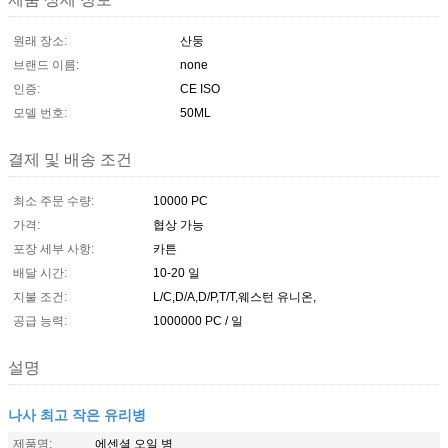
원래 장소:
산둥
브랜드 이름:
none
인증:
CE ISO
모델 번호:
50ML
결제 및 배송 조건
최소 주문 수량:
10000 PC
가격:
협상 가능
포장 세부 사항:
카튼
배달 시간:
10-20 일
지불 조건:
L/C,D/A,D/P,T/T,웨스턴 유니온,
공급 능력:
1000000 PC / 일
설명
나사 최고 작은 유리병
제품명:
에센셜 오일 병