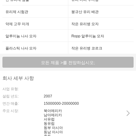
유리제 시험관
붕규산 유리 배관
약제 고무 마개
작은 유리병 모자
알루미늄 나사 모자
Ropp 알루미늄 모자
플라스틱 나사 모자
작은 유리병 코르크
모든 제품 >를 전망하십시오;
회사 세부 사항
사업 유형:
설립 년도:
2007
연간 매출:
15000000-20000000
주요 시장:
북아메리카
남아메리카
서유럽
동유럽
동부 아시아
동남 아시아