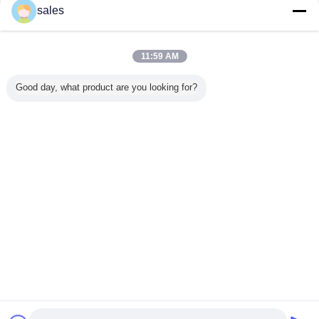
sales
전화 :
0086-531-88162380
11:59 AM
투명한 1ml와 브라운 붕규산염 관 실 입 유리 작은 유리병
2ml 3ml는 또는 브라운 붕규산 유리 병을 실을 꿰었습니다
Good day, what product are you looking for?
5ml와 호박색 작은 드램 향수 유리제 작은 유리병 콘테이너 견본집
7ml 나사 플라스틱 모자를 가진 투명한 나사 정상 작은 유리병 실
7ml는 실을 꿴 최고 붕규산 유리 소형 병 작은 유리병 콘테이너를 
언어를 바꾸십시오
10ml 브라운 나사 목 붕규산 유리 병 작은 유리병 콘테이너
Korean
10ml 플라스틱 덮개를 가진 투명한 나사의 회전 붕규산 유리 작은
증명서를 준 직업적인 15ml 나사 정상 작은 유리병 및 브라운 색깔
20ml 30ml 무색 투명한 호박색 나사 정상 유리병
홈
|
우리 에 관한 것
|
저희와 연락
|
사이트맵
|
Privacy Policy
1ml 2ml 5ml 10ml 20ml 30ml 투명한 나사 정상 유리병 작은 유리
탁상용 전망
브라운 실 입 붕규산 유리 병의 각종 명세
Copyright © 2019 - 2026 Shandong Yihua Pharma Pack Co., Ltd..
주문을 받아서 만들어진 크기 나사 정상 작은 유리병 분명히 및 나
All rights reserved.