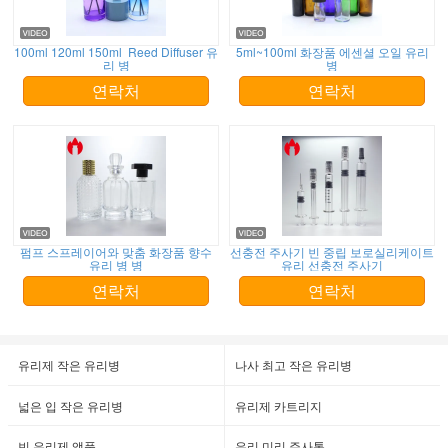
100ml 120ml 150ml Reed Diffuser 유
5ml~100ml 화장품 에센셜 오일 유리
리 병
병
연락처
연락처
펌프 스프레이어와 맞춤 화장품 향수
선충전 주사기 빈 중립 보로실리케이트
유리 병 병
유리 선충전 주사기
연락처
연락처
유리제 작은 유리병
나사 최고 작은 유리병
넓은 입 작은 유리병
유리제 카트리지
빈 유리제 앰풀
유리 미리 주사통