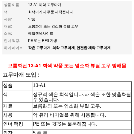
상품 이름:
13-A1 제약 고무마개
색:
회색이거나 주문 제작됩니다
사용:
약품
재료:
브롬화되 또는 염소화 뷰틸 고무
소독:
에틸렌옥사이드
인너 팩킹:
PE 또는 RFS 가방
작은 고무마개
의학 고무마개
안전한 제약 고무마개
하이 라이트:
,
,
브롬화된 13-A1 회색 약품 또는 염소화 뷰틸 고무 방해물
고무마개 도입 :
상술
13-A1
색
정규적 색은 회색입니다.타 색은 또한 맞춤화될
수 있습니다.
재료
브롬화되 또는 염소화 뷰틸 고무.
사용
약 유리 바이얼을 위해 사용됩니다.
인너 팩킹
PE 또는 RFS는 불룩해집니다.
외장
5 층 통.