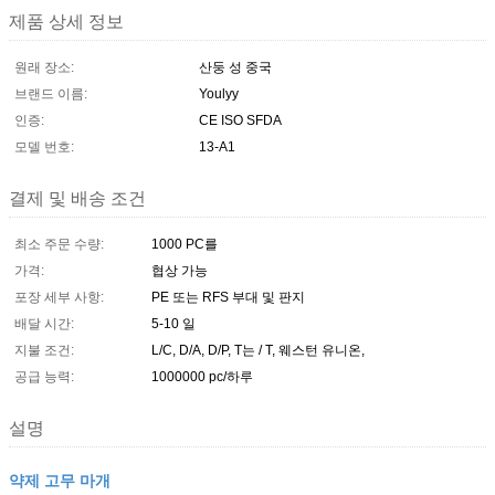
제품 상세 정보
원래 장소:
산둥 성 중국
브랜드 이름:
Youlyy
인증:
CE ISO SFDA
모델 번호:
13-A1
결제 및 배송 조건
최소 주문 수량:
1000 PC를
가격:
협상 가능
포장 세부 사항:
PE 또는 RFS 부대 및 판지
배달 시간:
5-10 일
지불 조건:
L/C, D/A, D/P, T는 / T, 웨스턴 유니온,
공급 능력:
1000000 pc/하루
설명
약제 고무 마개