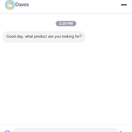
Davos
2:29 PM
작은 고무 마개
고무 테스트 튜브 마 개
의료 고무 마 개
꼬리표:
,
,
Good day, what product are you looking for?
가장 저렴 한 가격 으로
의약 유리제 작은 유리병을 위한 13-
A1 회색 안전한 약제 고무 마개
계속하다
약제 고무 마개
더 많은 것