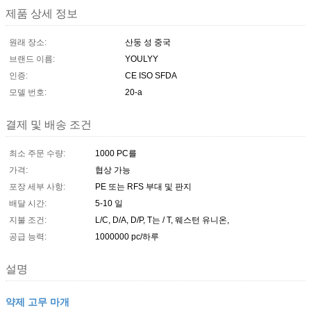
제품 상세 정보
원래 장소:
산둥 성 중국
브랜드 이름:
YOULYY
인증:
CE ISO SFDA
모델 번호:
20-a
결제 및 배송 조건
최소 주문 수량:
1000 PC를
가격:
협상 가능
포장 세부 사항:
PE 또는 RFS 부대 및 판지
배달 시간:
5-10 일
지불 조건:
L/C, D/A, D/P, T는 / T, 웨스턴 유니온,
공급 능력:
1000000 pc/하루
설명
약제 고무 마개