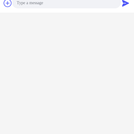
접촉
견적 요청
약제 고무 마개
더 많은 것
Photo
mm 20-
의약품 20mm 20-
20mm 20-D4 냉동
Chlorobutyl 회색
고무 막대기
 부틸 고무
D3 주입형 부틸 고
건조 의약품 고무
고무 마개, 의약 유
20mm 
Video Call
대
무 막대
막대기
리제 작은 유리병
32mm 의
을 위한 작은 고무
고무 
마개
Audio Call
언어를 바꾸십시오
Korean
홈
|
우리 에 관한 것
|
저희와 연락
|
사이트맵
|
Privacy Policy
탁상용 전망
Copyright © 2019 - 2026 Shandong Yihua Pharma Pack Co., Ltd..
All rights reserved.