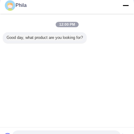
Phila
12:00 PM
Good day, what product are you looking for?
작은 고무 마개
고무 테스트 튜브 마 개
의료 고무 마 개
꼬리표:
,
,
가장 저렴 한 가격 으로
유리제 작은 유리병을 위한 의약 브롬
으로 처리된 부틸 고무 마개 마개 20-
A 내구재
계속하다