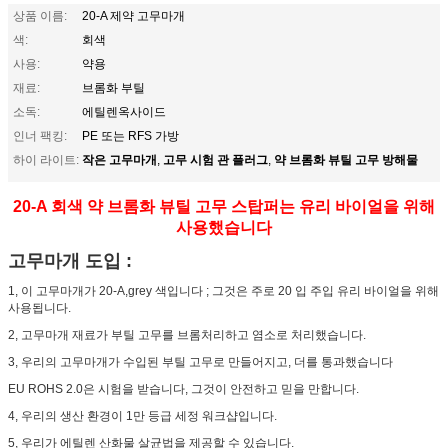
상품 이름:
20-A 제약 고무마개
색:
회색
사용:
약용
재료:
브롬화 부틸
소독:
에틸렌옥사이드
인너 팩킹:
PE 또는 RFS 가방
작은 고무마개
고무 시험 관 플러그
약 브롬화 뷰틸 고무 방해물
하이 라이트:
,
,
20-A 회색 약 브롬화 뷰틸 고무 스탑퍼는 유리 바이얼을 위해
사용했습니다
고무마개 도입 :
1, 이 고무마개가 20-A,grey 색입니다 ; 그것은 주로 20 입 주입 유리 바이얼을 위해
사용됩니다.
2, 고무마개 재료가 부틸 고무를 브롬처리하고 염소로 처리했습니다.
3, 우리의 고무마개가 수입된 부틸 고무로 만들어지고, 더를 통과했습니다
EU ROHS 2.0은 시험을 받습니다, 그것이 안전하고 믿을 만합니다.
4,
우리의 생산 환경이 1만 등급 세정 워크샵입니다.
5, 우리가 에틸렌 산화물 살균법을 제공할 수 있습니다.