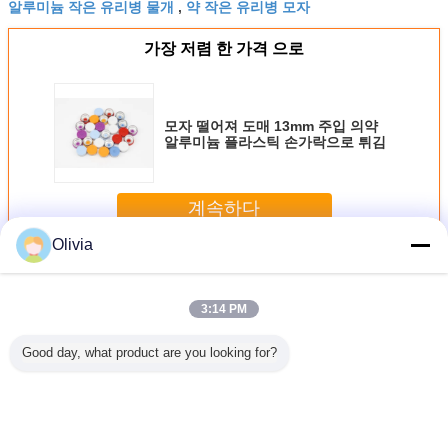
알루미늄 작은 유리병 물개
약 작은 유리병 모자
,
가장 저렴 한 가격 으로
모자 떨어져 도매 13mm 주입 의약
알루미늄 플라스틱 손가락으로 튀김
계속하다
Olivia
작은 유리병 모자
더 많은 것
3:14 PM
Good day, what product are you looking for?
료 알루미
맞춤형 의료 주사
13mm 20mm
알루미늄 플라스틱
접시 캡 
스틱 플립
알루미늄 캡
32mm Pharma
작은 유리병 모자
20mm 32
 캡
Crimp Top 알루미
는 증명서를 준 유
품 알루미
늄 플라스틱 찢어
형 주문을 받아서
스틱 접
뚜??
만들어진 색깔 세