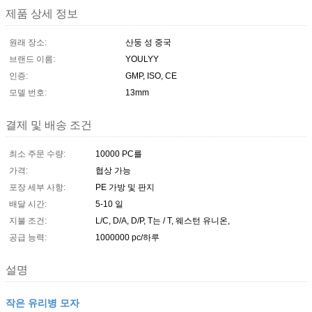
제품 상세 정보
원래 장소:
산둥 성 중국
브랜드 이름:
YOULYY
인증:
GMP, ISO, CE
모델 번호:
13mm
결제 및 배송 조건
최소 주문 수량:
10000 PC를
가격:
협상 가능
포장 세부 사항:
PE 가방 및 판지
배달 시간:
5-10 일
지불 조건:
L/C, D/A, D/P, T는 / T, 웨스턴 유니온,
공급 능력:
1000000 pc/하루
설명
작은 유리병 모자