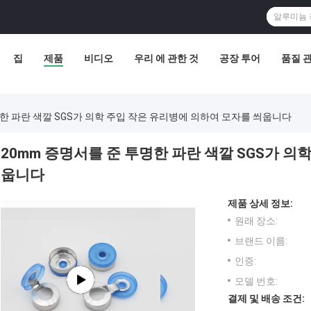
집
제품
비디오
우리 에 관한 것
공장 투어
품질 
명한 파란 색깔 SGS가 의학 주입 작은 유리병에 의하여 모자를 씌웁니다
20mm 증명서를 준 투명한 파란 색깔 SGS가 의
웁니다
제품 상세 정보:
원래 장소:
브랜드 이름:
인증:
모델 번호:
결제 및 배송 조건: