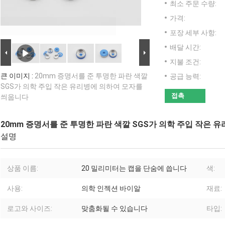
최소 주문 수량:
가격:
포장 세부 사항:
배달 시간:
지불 조건:
큰 이미지 :
20mm 증명서를 준 투명한 파란 색깔
공급 능력:
SGS가 의학 주입 작은 유리병에 의하여 모자를
접촉
씌웁니다
20mm 증명서를 준 투명한 파란 색깔 SGS가 의학 주입 작은
설명
상품 이름:
20 밀리미터는 캡을 단숨에 씁니다
색:
사용:
의학 인젝션 바이알
재료:
로고와 사이즈:
맞춤화될 수 있습니다
타입: