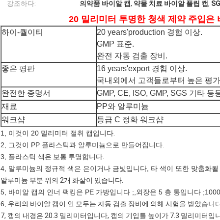
강조하다:
의약품 바이알 캡
,
약물 치료 바이알 플립 캡
,
S
20 밀리미터 투명한 청색 제약 주입은
하이-퀄이티
20 years'production 경험 이상.
GMP 표준.
완전 자동 검출 장비.
좋은 평판
16 years'export 경험 이상.
국내외에서 고객들로부터 높은 평가
완전한 증명서
GMP, CE, ISO, GMP, SGS 기타 등
재료
PP와 알루미늄
워크샵
등급 C 정화 워크샵
1, 이것이 20 밀리미터 절취 캡입니다
.
2, 그것이 PP 플라스틱과 알루미늄으로 만들어집니다.
3, 플라스틱 색은
보통 투명합
니다.
4, 알루미늄의 정규적 색은 은이거나 금빛입니다, 타 색이 또한 맞춤화될 
알루미늄 부분 위의 2개 화살이 있습니다.
5, 바이알 캡의 인너 팩킹은 PE 가방입니다 ;,외장은 5 층 통입니다 ;10000 
6,
우리의 바이알 캡이 인 모두는 자동 검출 장비에 의해 시험을 받았습니다
7, 캡의 내경은 20.3 밀리미터입니다, 캡의 기입틀 높이가 7.3 밀리미터입니