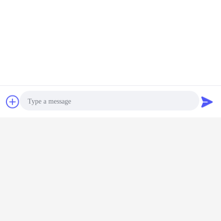
,
가장 저렴 한 가격 으로
다채로운 의학 주입 작은 유리병
20.3*7.3 Mm 크기를 위한 작은 유리
병 모자를 떨어져 찢으십시오
계속하다
접촉
견적 요청
작은 유리병 모자
더 많은 것
Photo
Video Call
료 알루미
맞춤형 의료 주사
13mm 20mm
알루미늄 플라스틱
접시 캡 
스틱 플립
알루미늄 캡
32mm Pharma
작은 유리병 모자
20mm 32
 캡
Crimp Top 알루미
는 증명서를 준 유
품 알루미
Audio Call
늄 플라스틱 찢어
형 주문을 받아서
스틱 접
뚜??
만들어진 색깔 세
륨을 떨어져 찢습