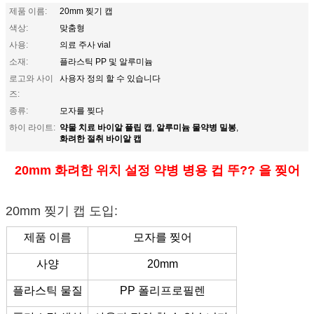
제품 이름:
20mm 찢기 캡
색상:
맞춤형
사용:
의료 주사 vial
소재:
플라스틱 PP 및 알루미늄
로고와 사이
사용자 정의 할 수 있습니다
즈:
종류:
모자를 찢다
약물 치료 바이알 플립 캡
알루미늄 물약병 밀봉
하이 라이트:
,
,
화려한 절취 바이알 캡
20mm 화려한 위치 설정 약병 병용 컵 뚜?? 을 찢어
20mm 찢기 캡 도입:
제품 이름
모자를 찢어
사양
20mm
플라스틱 물질
PP 폴리프로필렌