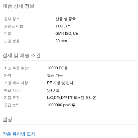
제품 상세 정보
원래 장소:
산둥 성 중국
브랜드 이름:
YOULYY
인증:
GMP, ISO, CE
모델 번호:
20 mm
결제 및 배송 조건
최소 주문 수량:
10000 PC를
가격:
협상 가능
포장 세부 사항:
PE 가방 및 판지
배달 시간:
5-10 일
지불 조건:
L/C,D/A,D/P,T/T,웨스턴 유니온,
공급 능력:
1000000 pc/하루
설명
작은 유리병 모자