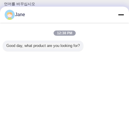
있는 버릴 수 있는
언어를 바꾸십시오
플라스틱 시린지
액체 약품 주사기
Korean
Jane
크기
12:38 PM
홈
|
우리 에 관한 것
|
저희와 연락
|
사이트맵
|
Privacy Policy
Good day, what product are you looking for?
탁상용 전망
Copyright © 2019 - 2026 Shandong Yihua Pharma Pack Co., Ltd..
All rights reserved.