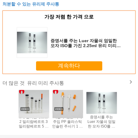
처분할 수 있는 유리제 주사통
가장 저렴 한 가격 으로
증명서를 주는 Luer 자물쇠 엄밀한
모자 ISO를 가진 2.25ml 유리 미리
주사통
계속하다
유리 미리 주사통
더 많은 것
람베르트
1개 밀리람베르트
버릴 수 있는 의학
증명서를 주는
의료용 또
색 유리 미
2 밀리람베르트 3
주입 PP 플라스틱
Luer 자물쇠 엄밀
품용 유리
 시링크스
밀리람베르트 5 밀
인슐린 주사기 1 밀
한 모자 ISO를 가
주입 시린
리람베르트 10 밀
리람베르트
진 2.25ml 유리 미
지
리람베르트 비어
리 주사통