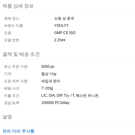
제품 상세 정보
원래 장소:
산둥 성 중국
브랜드 이름:
YOULYY
인증:
GMP CE ISO
모델 번호:
2.25ml
결제 및 배송 조건
최소 주문 수량:
5000 pc
가격:
협상 가능
포장 세부 사항:
새집과 판지
배달 시간:
7~20일
지불 조건:
L/C, D/A, D/P, T는 / T, 웨스턴 유니온,
공급 능력:
100000 PCS/day
설명
유리 미리 주사통