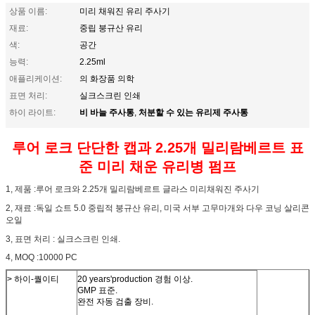
상품 이름:
미리 채워진 유리 주사기
재료:
중립 붕규산 유리
색:
공간
능력:
2.25ml
애플리케이션:
의 화장품 의학
표면 처리:
실크스크린 인쇄
비 바늘 주사통
처분할 수 있는 유리제 주사통
하이 라이트:
,
루어 로크 단단한 캡과 2.25개 밀리람베르트 표
준 미리 채운 유리병 펌프
1, 제품 :루어 로크와 2.25개 밀리람베르트 글라스 미리채워진 주사기
2, 재료 :독일 쇼트 5.0 중립적 붕규산 유리, 미국 서부 고무마개와 다우 코닝 살리콘
오일
3, 표면 처리 : 실크스크린 인쇄.
4, MOQ :10000 PC
> 하이-퀄이티
20 years'production 경험 이상.
GMP 표준.
완전 자동 검출 장비.