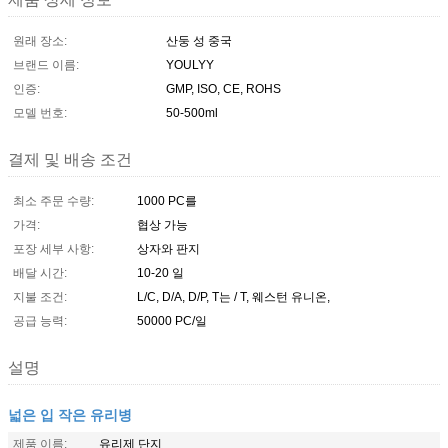
원래 장소:
산둥 성 중국
브랜드 이름:
YOULYY
인증:
GMP, ISO, CE, ROHS
모델 번호:
50-500ml
결제 및 배송 조건
최소 주문 수량:
1000 PC를
가격:
협상 가능
포장 세부 사항:
상자와 판지
배달 시간:
10-20 일
지불 조건:
L/C, D/A, D/P, T는 / T, 웨스턴 유니온,
공급 능력:
50000 PC/일
설명
넓은 입 작은 유리병
제품 이름:
유리제 단지