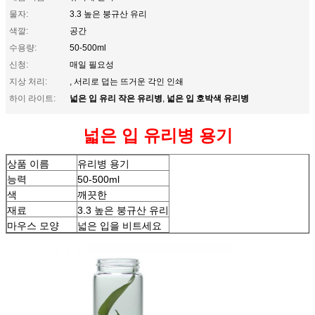
물자:
3.3 높은 붕규산 유리
색깔:
공간
수용량:
50-500ml
신청:
매일 필요성
지상 처리:
, 서리로 덥는 뜨거운 각인 인쇄
넓은 입 유리 작은 유리병
넓은 입 호박색 유리병
하이 라이트:
,
넓은 입 유리병 용기
상품 이름
유리병 용기
능력
50-500ml
색
깨끗한
재료
3.3 높은 붕규산 유리
마우스 모양
넓은 입을 비트세요