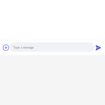
넓은 입 작은 유리병
더 많은 것
000ml 플
금속 덮개와 맞춤
태블릿을 위한 100
투명한 높은 붕규
유리 병 5
캡을 가진
형 유리 그릇 컨테
개 밀리람베르트
산염 실 입 병의 각
200ml 맞
병 잔
이너
120 밀리람베르트
종 명세
입 고 보
300 밀리람베르트
이트 유
넓은 입 물약병 의
학 호박색 넓은 입
언어를 바꾸십시오
유리병
접촉
견적 요청
Korean
홈
|
우리 에 관한 것
|
저희와 연락
|
사이트맵
|
Privacy Policy
Photo
탁상용 전망
Video Call
Copyright © 2019 - 2026 Shandong Yihua Pharma Pack Co., Ltd..
All rights reserved.
Audio Call