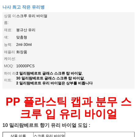
나사 최고 작은 유리병
상품 이
스크루 유리 바이얼
름:
재료:
붕규산 유리
색:
맞춤형
능력:
2ml-30ml
애플리
화장품
케이션:
MOQ:
10000PCS
2 밀리람베르트 글래스 스크류 탑 바이알
하이 라
,
30 밀리람베르트 글래스 스크류 탑 바이알
,
이트:
2 밀리람베르트 유리 바이얼은 상부를 비틉니다
PP 플라스틱 캡과 분무 스
크루 입 유리 바이얼
10 밀리람베르트 향기 유리 바이얼 도입 :
상품 이름
스크루 유리 바이얼