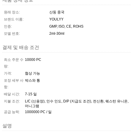
원래 장소:
산둥 중국
브랜드 이름:
YOULYY
인증:
GMP, ISO, CE, ROHS
모델 번호:
2ml-30ml
결제 및 배송 조건
최소 주문 수
10000 PC
량:
가격:
협상 가능
포장 세부 사
박스와 통
항:
배달 시간:
7-15 일
지불 조건:
L/C (신용장), 인수 인도, D/P (지급도 조건), 전신환, 웨스턴 유니온,
머니그램
공급 능력:
1000000 PC / 일
설명