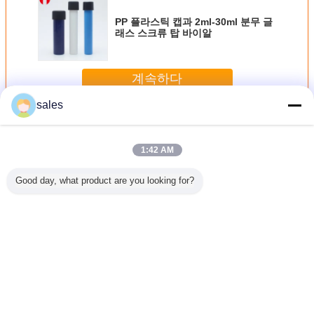
PP 플라스틱 캡과 2ml-30ml 분무 글
래스 스크류 탑 바이알
계속하다
sales
나사 최고 작은 유리병
더 많은 것
1:42 AM
Good day, what product are you looking for?
ml 100ml
알루미늄 뚜?? 이
디푸저 유리 병 비
15 밀리람베르트
50ml 투명
장품 향수
있는 5ml 앰버 스
어 있는 덤불 디푸
30 밀리람베르트
루 그린 
 병
크루 목 유리 병
저 향수 유리 병 병
50 밀리람베르트
일 화장품
100 밀리람베르트
바이
PET 플라스틱 펌
프 스프레이병
언어를 바꾸십시오
Korean