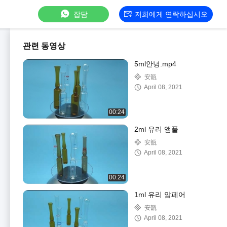
잡담
저희에게 연락하십시오
관련 동영상
5ml안녕.mp4
安瓿
April 08, 2021
00:24
2ml 유리 앰풀
安瓿
April 08, 2021
00:24
1ml 유리 암페어
安瓿
April 08, 2021