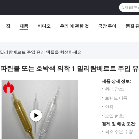
집
제품
비디오
우리 에 관한 것
공장 투어
품질 
1 밀리람베르트 주입 유리 앰플을 형성하세요
파란불 또는 호박색 의학 1 밀리람베르트 주입 
제품 상세 정보:
원래 장소:
브랜드 이름:
인증:
모델 번호:
결제 및 배송 조건:
최소 주문 수량: