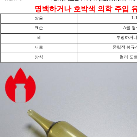
명백하거나 호박색 의학 주입 
상술
1-
표준
A를 
색
투명하거나
재료
중립적
붕규산 
방식
컬러 도