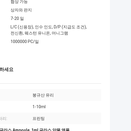
협상 가능
상자와 판지
7-20 일
L/C (신용장), 인수 인도, D/P (지급도 조건),
전신환, 웨스턴 유니온, 머니그램
1000000 PC/일
성하세요
붕규산 유리
1-10ml
처리:
프린팅
라스 Ampoule
,
1ml 글라스 약물 앰풀