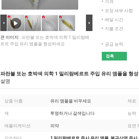
가격:
포장 세부 사항:
배달 시간:
지불 조건:
큰 이미지 :
파란불 또는 호박색 의학 1 밀리람베
르트 주입 유리 앰플을 형성하세요
공급 능력:
접촉
파란불 또는 호박색 의학 1 밀리람베르트 주입 유리 앰플을 형
설명
상품 이름:
유리 앰플을 비우세요
재료:
색:
투명하거나 갈색입니다
능력:
애플리케이션:
의약
표면 
강조하다:
1 밀리람베르트 주사 유리 앰플
,
붕규산염 주사 글